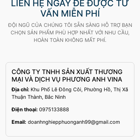
LIÊN HỆ NGAY ĐỂ ĐƯỢC TƯ
VẤN MIỄN PHÍ
ĐỘI NGŨ CỦA CHÚNG TÔI SẴN SÀNG HỖ TRỢ BẠN
CHỌN SẢN PHẨM PHÙ HỢP NHẤT VỚI NHU CẦU,
HOÀN TOÀN KHÔNG MẤT PHÍ.
CÔNG TY TNHH SẢN XUẤT THƯƠNG
MẠI VÀ DỊCH VỤ PHƯƠNG ANH VINA
Địa chỉ:
Khu Phố Lẽ Đông Côi, Phường Hồ, Thị Xã
Thuận Thành, Bắc Ninh
Điện thoại:
0975133888
Email:
doanhnghiepphuonganh99@gmail.com