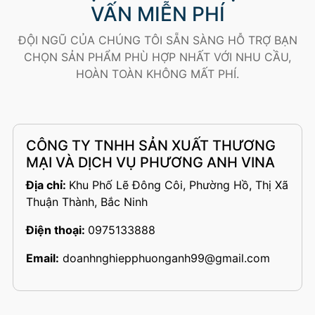
VẤN MIỄN PHÍ
ĐỘI NGŨ CỦA CHÚNG TÔI SẴN SÀNG HỖ TRỢ BẠN
CHỌN SẢN PHẨM PHÙ HỢP NHẤT VỚI NHU CẦU,
HOÀN TOÀN KHÔNG MẤT PHÍ.
CÔNG TY TNHH SẢN XUẤT THƯƠNG
MẠI VÀ DỊCH VỤ PHƯƠNG ANH VINA
Địa chỉ:
Khu Phố Lẽ Đông Côi, Phường Hồ, Thị Xã
Thuận Thành, Bắc Ninh
Điện thoại:
0975133888
Email:
doanhnghiepphuonganh99@gmail.com